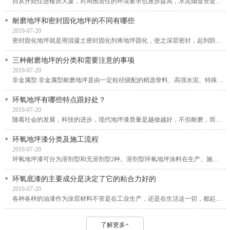
自从开始住进楼房大厦，对周围居住的环境要求也逐步提高，水泥烟道管是一种安装在室内的...
耐磨地坪和密封固化地坪的不同有哪些
2019-07-20
密封固化地坪就是用混凝土密封固化剂将地坪固化，使之深层密封，起到防渗漏、防风化、防...
三种耐磨地坪的分类和需要注意的事项
2019-07-20
非金属型 非金属型耐磨地坪是由一定粒径级配的精选骨料、高强水泥、特殊外加剂、颜料及聚...
环氧地坪有哪些特点跟好处？
2019-07-20
随着社会的发展，科技的进步，现代地坪漆质量是越做越好，不但耐磨，而且还不容易老化，...
环氧地坪漆分类及施工流程
2019-07-20
环氧地坪漆可分为溶剂型和无溶剂型2种。溶剂型环氧地坪涂料在生产、施工和固化过程中会排...
环氧底漆的主要成分是决定了它的粘合力好的
2019-07-20
各种各样的油漆作为涂层材料不管是在工业生产，还是在生活这一切，都起到了重要大的功效...
了解更多+