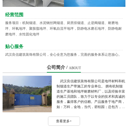
经营范围
服务项目：机制烟道、水泥钢丝网烟道、厨房排烟道、止逆阀烟道、耐磨地
坪、环氧地坪、聚胺脂地坪、环氧自流平地坪，防静电水磨石地坪、防静电耐
磨地坪、水性固化地坪
贴心服务
武汉良信建筑装饰有限公司，全心全意为您服务，完善的服务体系让您放心。
公司简介 /
ABOUT
武汉良信建筑装饰有限公司是地坪材料和机
制烟道生产带施工的专业单位。 拥有机制烟
道生产基地和地坪耐磨材料厂，以及经验丰富
的施工员团队，致力于以专业的技术和真诚的
服务，赢得客户的信赖。产品服务于地产商，
如：万科，金地，当代，碧桂园；总包方，
如：中建三局，五局，华江，高企达，江建
等。 良信公司秉持“优良品质，诚信人生”的
查看更多+
原则，以“认真负责，客户满意”的工作态度服
务客户，服务社会。 目前良信公司为江苏商