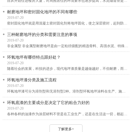
自从开始住进楼房大厦，对周围居住的环境要求也逐步提高，水泥烟道管是一种安装在室内的...
耐磨地坪和密封固化地坪的不同有哪些
2019-07-20
密封固化地坪就是用混凝土密封固化剂将地坪固化，使之深层密封，起到防渗漏、防风化、防...
三种耐磨地坪的分类和需要注意的事项
2019-07-20
非金属型 非金属型耐磨地坪是由一定粒径级配的精选骨料、高强水泥、特殊外加剂、颜料及聚...
环氧地坪有哪些特点跟好处？
2019-07-20
随着社会的发展，科技的进步，现代地坪漆质量是越做越好，不但耐磨，而且还不容易老化，...
环氧地坪漆分类及施工流程
2019-07-20
环氧地坪漆可分为溶剂型和无溶剂型2种。溶剂型环氧地坪涂料在生产、施工和固化过程中会排...
环氧底漆的主要成分是决定了它的粘合力好的
2019-07-20
各种各样的油漆作为涂层材料不管是在工业生产，还是在生活这一切，都起到了重要大的功效...
了解更多+