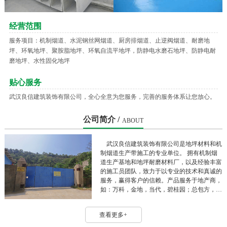
经营范围
服务项目：机制烟道、水泥钢丝网烟道、厨房排烟道、止逆阀烟道、耐磨地
坪、环氧地坪、聚胺脂地坪、环氧自流平地坪，防静电水磨石地坪、防静电耐
磨地坪、水性固化地坪
贴心服务
武汉良信建筑装饰有限公司，全心全意为您服务，完善的服务体系让您放心。
公司简介 /
ABOUT
武汉良信建筑装饰有限公司是地坪材料和机
制烟道生产带施工的专业单位。 拥有机制烟
道生产基地和地坪耐磨材料厂，以及经验丰富
的施工员团队，致力于以专业的技术和真诚的
服务，赢得客户的信赖。产品服务于地产商，
如：万科，金地，当代，碧桂园；总包方，
如：中建三局，五局，华江，高企达，江建
等。 良信公司秉持“优良品质，诚信人生”的
查看更多+
原则，以“认真负责，客户满意”的工作态度服
务客户，服务社会。 目前良信公司为江苏商