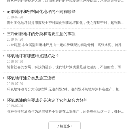
自从开始住进楼房大厦，对周围居住的环境要求也逐步提高，水泥烟道管是一种安装在室内的...
耐磨地坪和密封固化地坪的不同有哪些
2019-07-20
密封固化地坪就是用混凝土密封固化剂将地坪固化，使之深层密封，起到防渗漏、防风化、防...
三种耐磨地坪的分类和需要注意的事项
2019-07-20
非金属型 非金属型耐磨地坪是由一定粒径级配的精选骨料、高强水泥、特殊外加剂、颜料及聚...
环氧地坪有哪些特点跟好处？
2019-07-20
随着社会的发展，科技的进步，现代地坪漆质量是越做越好，不但耐磨，而且还不容易老化，...
环氧地坪漆分类及施工流程
2019-07-20
环氧地坪漆可分为溶剂型和无溶剂型2种。溶剂型环氧地坪涂料在生产、施工和固化过程中会排...
环氧底漆的主要成分是决定了它的粘合力好的
2019-07-20
各种各样的油漆作为涂层材料不管是在工业生产，还是在生活这一切，都起到了重要大的功效...
了解更多+