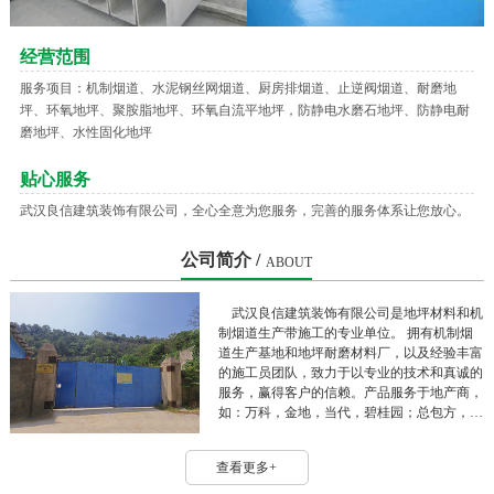
经营范围
服务项目：机制烟道、水泥钢丝网烟道、厨房排烟道、止逆阀烟道、耐磨地
坪、环氧地坪、聚胺脂地坪、环氧自流平地坪，防静电水磨石地坪、防静电耐
磨地坪、水性固化地坪
贴心服务
武汉良信建筑装饰有限公司，全心全意为您服务，完善的服务体系让您放心。
公司简介 /
ABOUT
武汉良信建筑装饰有限公司是地坪材料和机
制烟道生产带施工的专业单位。 拥有机制烟
道生产基地和地坪耐磨材料厂，以及经验丰富
的施工员团队，致力于以专业的技术和真诚的
服务，赢得客户的信赖。产品服务于地产商，
如：万科，金地，当代，碧桂园；总包方，
如：中建三局，五局，华江，高企达，江建
等。 良信公司秉持“优良品质，诚信人生”的
查看更多+
原则，以“认真负责，客户满意”的工作态度服
务客户，服务社会。 目前良信公司为江苏商