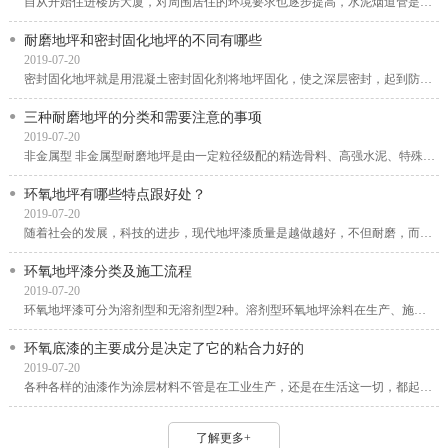
自从开始住进楼房大厦，对周围居住的环境要求也逐步提高，水泥烟道管是一种安装在室内的...
耐磨地坪和密封固化地坪的不同有哪些
2019-07-20
密封固化地坪就是用混凝土密封固化剂将地坪固化，使之深层密封，起到防渗漏、防风化、防...
三种耐磨地坪的分类和需要注意的事项
2019-07-20
非金属型 非金属型耐磨地坪是由一定粒径级配的精选骨料、高强水泥、特殊外加剂、颜料及聚...
环氧地坪有哪些特点跟好处？
2019-07-20
随着社会的发展，科技的进步，现代地坪漆质量是越做越好，不但耐磨，而且还不容易老化，...
环氧地坪漆分类及施工流程
2019-07-20
环氧地坪漆可分为溶剂型和无溶剂型2种。溶剂型环氧地坪涂料在生产、施工和固化过程中会排...
环氧底漆的主要成分是决定了它的粘合力好的
2019-07-20
各种各样的油漆作为涂层材料不管是在工业生产，还是在生活这一切，都起到了重要大的功效...
了解更多+