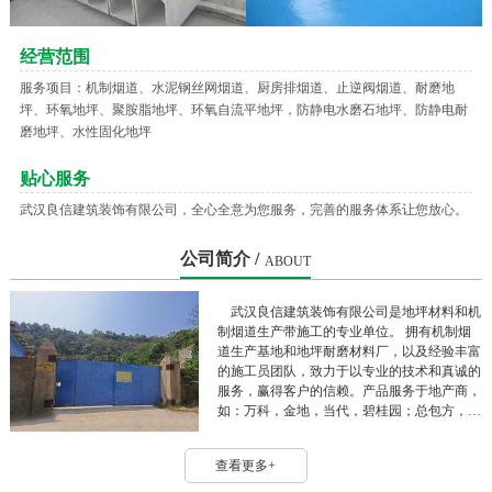
经营范围
服务项目：机制烟道、水泥钢丝网烟道、厨房排烟道、止逆阀烟道、耐磨地
坪、环氧地坪、聚胺脂地坪、环氧自流平地坪，防静电水磨石地坪、防静电耐
磨地坪、水性固化地坪
贴心服务
武汉良信建筑装饰有限公司，全心全意为您服务，完善的服务体系让您放心。
公司简介 /
ABOUT
武汉良信建筑装饰有限公司是地坪材料和机
制烟道生产带施工的专业单位。 拥有机制烟
道生产基地和地坪耐磨材料厂，以及经验丰富
的施工员团队，致力于以专业的技术和真诚的
服务，赢得客户的信赖。产品服务于地产商，
如：万科，金地，当代，碧桂园；总包方，
如：中建三局，五局，华江，高企达，江建
等。 良信公司秉持“优良品质，诚信人生”的
查看更多+
原则，以“认真负责，客户满意”的工作态度服
务客户，服务社会。 目前良信公司为江苏商