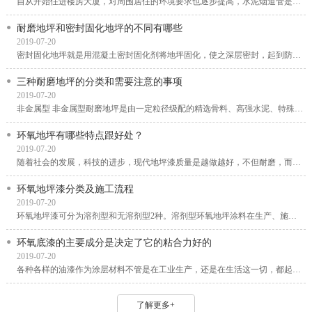
自从开始住进楼房大厦，对周围居住的环境要求也逐步提高，水泥烟道管是一种安装在室内的...
耐磨地坪和密封固化地坪的不同有哪些
2019-07-20
密封固化地坪就是用混凝土密封固化剂将地坪固化，使之深层密封，起到防渗漏、防风化、防...
三种耐磨地坪的分类和需要注意的事项
2019-07-20
非金属型 非金属型耐磨地坪是由一定粒径级配的精选骨料、高强水泥、特殊外加剂、颜料及聚...
环氧地坪有哪些特点跟好处？
2019-07-20
随着社会的发展，科技的进步，现代地坪漆质量是越做越好，不但耐磨，而且还不容易老化，...
环氧地坪漆分类及施工流程
2019-07-20
环氧地坪漆可分为溶剂型和无溶剂型2种。溶剂型环氧地坪涂料在生产、施工和固化过程中会排...
环氧底漆的主要成分是决定了它的粘合力好的
2019-07-20
各种各样的油漆作为涂层材料不管是在工业生产，还是在生活这一切，都起到了重要大的功效...
了解更多+