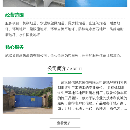
经营范围
服务项目：机制烟道、水泥钢丝网烟道、厨房排烟道、止逆阀烟道、耐磨地
坪、环氧地坪、聚胺脂地坪、环氧自流平地坪，防静电水磨石地坪、防静电耐
磨地坪、水性固化地坪
贴心服务
武汉良信建筑装饰有限公司，全心全意为您服务，完善的服务体系让您放心。
公司简介 /
ABOUT
武汉良信建筑装饰有限公司是地坪材料和机
制烟道生产带施工的专业单位。 拥有机制烟
道生产基地和地坪耐磨材料厂，以及经验丰富
的施工员团队，致力于以专业的技术和真诚的
服务，赢得客户的信赖。产品服务于地产商，
如：万科，金地，当代，碧桂园；总包方，
如：中建三局，五局，华江，高企达，江建
等。 良信公司秉持“优良品质，诚信人生”的
查看更多+
原则，以“认真负责，客户满意”的工作态度服
务客户，服务社会。 目前良信公司为江苏商