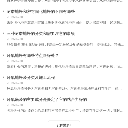
自从开始住进楼房大厦，对周围居住的环境要求也逐步提高，水泥烟道管是一种安装在室内的...
耐磨地坪和密封固化地坪的不同有哪些
2019-07-20
密封固化地坪就是用混凝土密封固化剂将地坪固化，使之深层密封，起到防渗漏、防风化、防...
三种耐磨地坪的分类和需要注意的事项
2019-07-20
非金属型 非金属型耐磨地坪是由一定粒径级配的精选骨料、高强水泥、特殊外加剂、颜料及聚...
环氧地坪有哪些特点跟好处？
2019-07-20
随着社会的发展，科技的进步，现代地坪漆质量是越做越好，不但耐磨，而且还不容易老化，...
环氧地坪漆分类及施工流程
2019-07-20
环氧地坪漆可分为溶剂型和无溶剂型2种。溶剂型环氧地坪涂料在生产、施工和固化过程中会排...
环氧底漆的主要成分是决定了它的粘合力好的
2019-07-20
各种各样的油漆作为涂层材料不管是在工业生产，还是在生活这一切，都起到了重要大的功效...
了解更多+