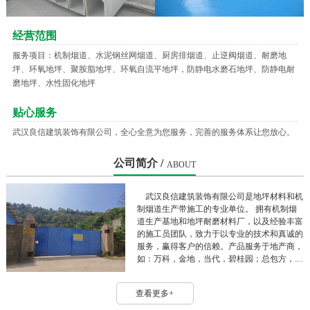
经营范围
服务项目：机制烟道、水泥钢丝网烟道、厨房排烟道、止逆阀烟道、耐磨地
坪、环氧地坪、聚胺脂地坪、环氧自流平地坪，防静电水磨石地坪、防静电耐
磨地坪、水性固化地坪
贴心服务
武汉良信建筑装饰有限公司，全心全意为您服务，完善的服务体系让您放心。
公司简介 /
ABOUT
武汉良信建筑装饰有限公司是地坪材料和机
制烟道生产带施工的专业单位。 拥有机制烟
道生产基地和地坪耐磨材料厂，以及经验丰富
的施工员团队，致力于以专业的技术和真诚的
服务，赢得客户的信赖。产品服务于地产商，
如：万科，金地，当代，碧桂园；总包方，
如：中建三局，五局，华江，高企达，江建
等。 良信公司秉持“优良品质，诚信人生”的
查看更多+
原则，以“认真负责，客户满意”的工作态度服
务客户，服务社会。 目前良信公司为江苏商